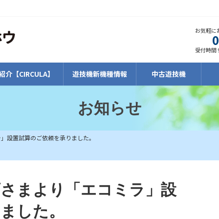
お気軽に
受付時間 9
紹介【CIRCULA】
遊技機新機種情報
中古遊技機
お知らせ
ラ」設置試算のご依頼を承りました。
店さまより「エコミラ」設
りました。