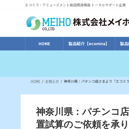
コ
ナ
エコミラ・アミューズメント施設関連機器 トータルサポート企業
ン
ビ
テ
ゲ
ン
ー
ツ
シ
へ
ョ
HOME
製品紹介【ecomira】
製品
ス
ン
キ
に
ッ
移
プ
動
HOME
お知らせ
神奈川県：パチンコ店さまより「エコミ
神奈川県：パチンコ
置試算のご依頼を承